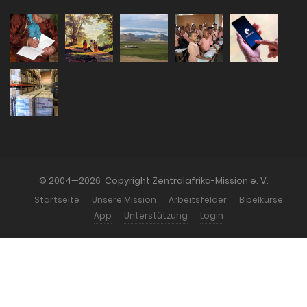
© 2004—2026 Copyright Zentralafrika-Mission e. V.
Startseite
Unsere Mission
Arbeitsfelder
Bibelkurse
App
Unterstützung
Login